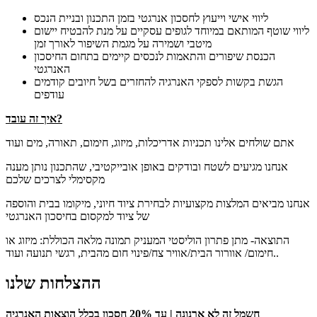
ליווי אישי וייעוץ לחסכון אנרגטי בזמן התכנון ובניית הנכס
ליווי שוטף המותאם במיוחד לגופים עסקיים על מנת להבטיח יישום
מיטבי ושמירה על מגמת השיפור לאורך זמן
הכנסת שיפורים והתאמות לנכסים קיימים בתחום החיסכון
האנרגטי
הגשת בקשות לספקי האנרגיה להחזרים בשל חיובים קודמים
עודפים
איך זה עובד?
אתם שולחים אלינו תכניות אדריכלות, מיזוג, חימום, תאורה, מים ועוד
אנחנו מגיעים לשטח ובודקים באופן אובייקטיבי, שהתכנון נותן מענה
מקסימלי לצרכים שלכם
אנחנו מביאים המלצות מקצועיות לבחירת ציוד חיוני, מיקומו בבית והוספה
של ציוד למקסום בחיסכון האנרגטי
התוצאה- מתן פתרון הוליסטי המעניק תמונה מלאה הכוללת: מיזוג או
חימום/ אוורור הבית/אוויר צח/פינוי חום מהבית, רגשי תנועה ועוד..
ההצלחות שלנו
חשמל זה לא ארנונה
| עד 20% חסכון בכלל הוצאות האנרגיה