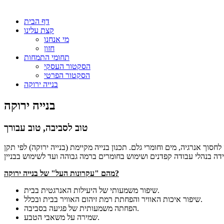
דף הבית
קצת עלינו
מי אנחנו
חזון
תחומי התמחות
הסקטור העסקי
הסקטור הפרטי
בנייה ירוקה
בנייה ירוקה
טוב לסביבה, טוב עבורך
וחומרי גלם. תכנון בנייה מקיימת (בנייה ירוקה) לפי תקן ,LEED הינו הליך המתבצע כבר
מהם "עקרונות העל" של בנייה ירוקה?
שיפור משמעותי של היעילות האנרגטית בבית.
שיפור איכות האוויר והפחתת רמת זיהום האוויר בבית ובכלל.
הפחתה משמעותית של פגיעה בסביבה.
שמירה על משאבי הטבע.