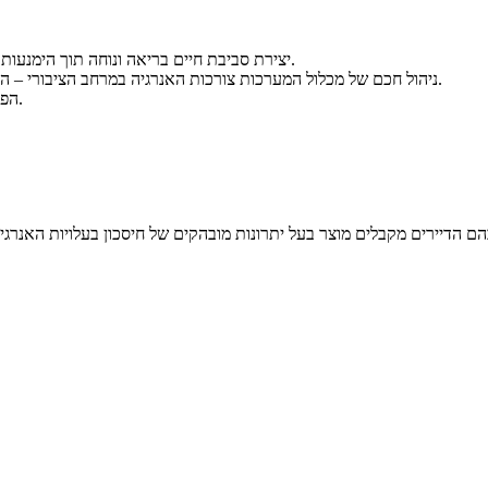
יצירת סביבת חיים בריאה ונוחה תוך הימנעות, ככל האפשר, מפגיעה במשאבים טבעיים מתכלים ובאיכות הסביבה.
ניהול חכם של מכלול המערכות צורכות האנרגיה במרחב הציבורי – המאפשר ניהול דינמי, בקרה ושליטה באמצעות חיישנים מסוגים שונים.
הפחתה ניכרת בצריכת האנרגיה, מים, חומרי גלם, ומשאבי טבע אחרים.