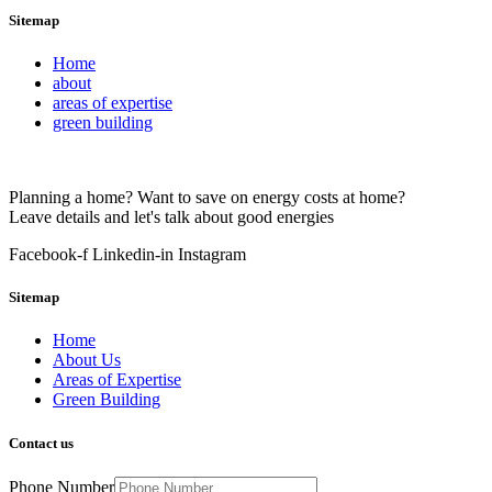
Sitemap
Home
about
areas of expertise
green building
Planning a home? Want to save on energy costs at home?
Leave details and let's talk about good energies
Facebook-f
Linkedin-in
Instagram
Sitemap
Home
About Us
Areas of Expertise
Green Building
Contact us
Phone Number