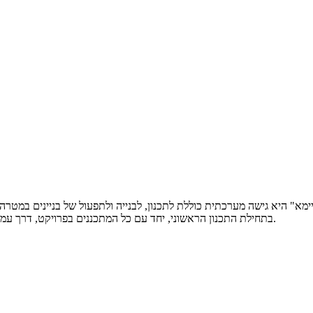
היא גישה מערכתית כוללת לתכנון, לבנייה ולתפעול של בניינים במטרה לחסוך אנרגיה, מים 
בתחילת התכנון הראשוני, יחד עם כל המתכננים בפרויקט, דרך עמידה בנהלי עבודה קפדנים ושימוש בחומרים ברמה גבוהה ועד לשימוש בבניין.