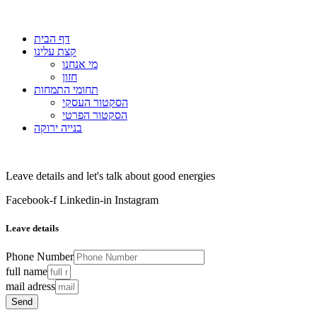
דף הבית
קצת עלינו
מי אנחנו
חזון
תחומי התמחות
הסקטור העסקי
הסקטור הפרטי
בנייה ירוקה
Leave details and let's talk about good energies
Facebook-f
Linkedin-in
Instagram
Leave details
Phone Number
full name
mail adress
Send