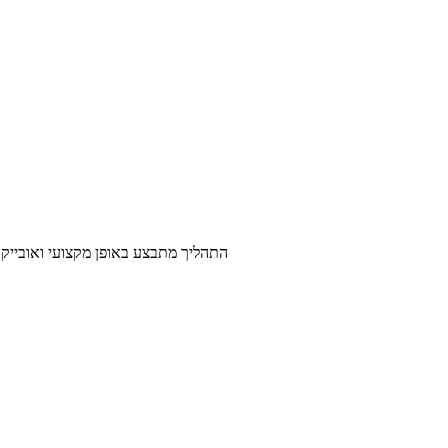
התהליך מתבצע באופן מקצועי ואובייקטיבי, תוך שימ