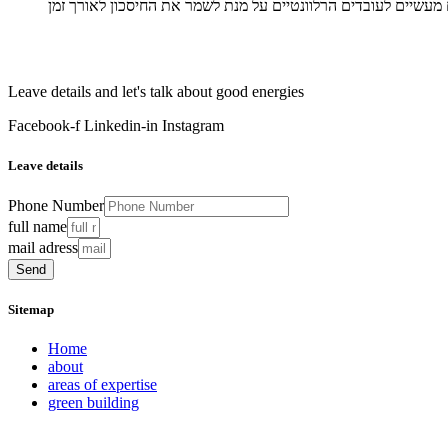
Leave details and let's talk about good energies
Facebook-f
Linkedin-in
Instagram
Leave details
Phone Number
full name
mail adress
Send
Sitemap
Home
about
areas of expertise
green building