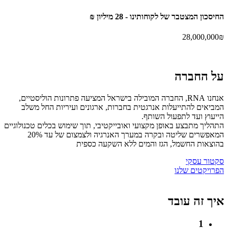
החיסכון המצטבר של
לקוחותינו -
28 מיליון ₪
28,000,000
₪
על
החברה
אנחנו RNA, החברה המובילה בישראל המציעה פתרונות הוליסטיים,
המביאים להתייעלות אנרגטית בחברות, ארגונים ועיריות החל משלב
הייעוץ ועד לתפעול השותף.
התהליך מתבצע באופן מקצועי ואובייקטיבי, תוך שימוש בכלים טכנולוגיים
המאפשרים שליטה ובקרה במערך האנרגיה ולצמצום של עד 20%
בהוצאות החשמל, הגז והמים ללא השקעה כספית
סקטור עסקי
הפרויקטים שלנו
איך זה
עובד
1