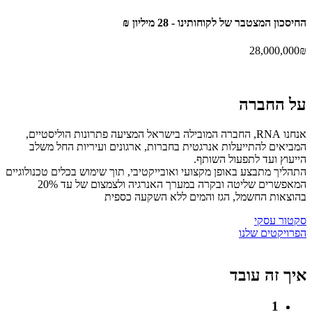
החיסכון המצטבר של
לקוחותינו -
28 מיליון ₪
28,000,000
₪
על
החברה
אנחנו RNA, החברה המובילה בישראל המציעה פתרונות הוליסטיים,
המביאים להתייעלות אנרגטית בחברות, ארגונים ועיריות החל משלב
הייעוץ ועד לתפעול השותף.
התהליך מתבצע באופן מקצועי ואובייקטיבי, תוך שימוש בכלים טכנולוגיים
המאפשרים שליטה ובקרה במערך האנרגיה ולצמצום של עד 20%
בהוצאות החשמל, הגז והמים ללא השקעה כספית
סקטור עסקי
הפרויקטים שלנו
איך זה
עובד
1