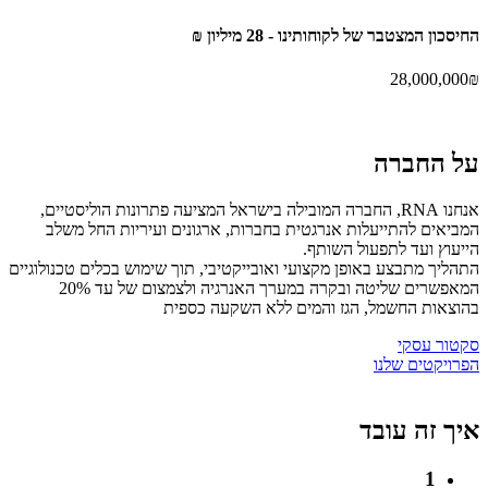
החיסכון המצטבר של
לקוחותינו -
28 מיליון ₪
28,000,000
₪
על
החברה
אנחנו RNA, החברה המובילה בישראל המציעה פתרונות הוליסטיים,
המביאים להתייעלות אנרגטית בחברות, ארגונים ועיריות החל משלב
הייעוץ ועד לתפעול השותף.
התהליך מתבצע באופן מקצועי ואובייקטיבי, תוך שימוש בכלים טכנולוגיים
המאפשרים שליטה ובקרה במערך האנרגיה ולצמצום של עד 20%
בהוצאות החשמל, הגז והמים ללא השקעה כספית
סקטור עסקי
הפרויקטים שלנו
איך זה
עובד
1