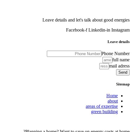
Leave details and let's talk about good energies
Facebook-f
Linkedin-in
Instagram
Leave details
Phone Number
full name
mail adress
Send
Sitemap
Home
about
areas of expertise
green building
Planning a home? Want to save on energy costs at home?