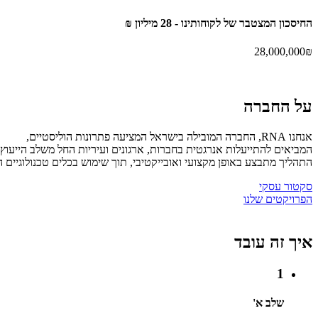
החיסכון המצטבר של
לקוחותינו -
28 מיליון ₪
28,000,000
₪
על
החברה
אנחנו RNA, החברה המובילה בישראל המציעה פתרונות הוליסטיים,
המביאים להתייעלות אנרגטית בחברות, ארגונים ועיריות החל משלב הייעוץ
התהליך מתבצע באופן מקצועי ואובייקטיבי, תוך שימוש בכלים טכנולוגיים המאפשרים שליטה ובקרה במ
סקטור עסקי
הפרויקטים שלנו
איך זה
עובד
1
שלב א'