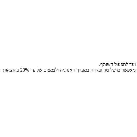
 ועד לתפעול השותף.
ערך האנרגיה ולצמצום של עד 20% בהוצאות החשמל, הגז והמים ללא השקעה כספית