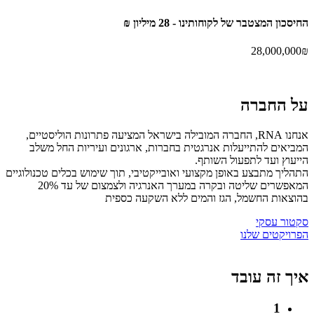
החיסכון המצטבר של
לקוחותינו -
28 מיליון ₪
28,000,000
₪
על
החברה
אנחנו RNA, החברה המובילה בישראל המציעה פתרונות הוליסטיים,
המביאים להתייעלות אנרגטית בחברות, ארגונים ועיריות החל משלב
הייעוץ ועד לתפעול השותף.
התהליך מתבצע באופן מקצועי ואובייקטיבי, תוך שימוש בכלים טכנולוגיים
המאפשרים שליטה ובקרה במערך האנרגיה ולצמצום של עד 20%
בהוצאות החשמל, הגז והמים ללא השקעה כספית
סקטור עסקי
הפרויקטים שלנו
איך זה
עובד
1