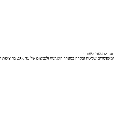
 ועד לתפעול השותף.
ערך האנרגיה ולצמצום של עד 20% בהוצאות החשמל, הגז והמים ללא השקעה כספית