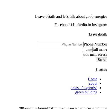
Leave details and let's talk about good energies
Facebook-f
Linkedin-in
Instagram
Leave details
Phone Number
full name
mail adress
Send
Sitemap
Home
about
areas of expertise
green building
Planning a home? Want to save on energy costs at home?