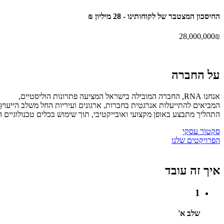
החיסכון המצטבר של
לקוחותינו -
28 מיליון ₪
28,000,000
₪
על
החברה
אנחנו RNA, החברה המובילה בישראל המציעה פתרונות הוליסטיים,
המביאים להתייעלות אנרגטית בחברות, ארגונים ועיריות החל משלב הייעוץ
התהליך מתבצע באופן מקצועי ואובייקטיבי, תוך שימוש בכלים טכנולוגיים המאפשרים שליטה ובקרה במ
סקטור עסקי
הפרויקטים שלנו
איך זה
עובד
1
שלב א'